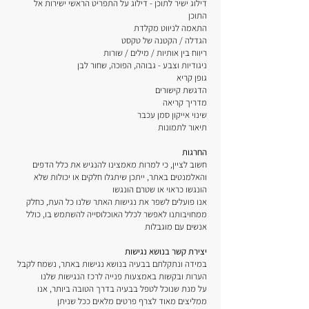
דילוג ישיר לתוכן - דילוג על התפריט הראשי ישירות אל
התוכן
התאמה לניווט מקלדת
הגדלה / הקטנה של טקסט
ריווח בין אותיות / מילים / שורות
ניגודיות וצבע - גבוהה, הפוכה, שחור לבן
גופן קריא
הדגשת קישורים
מדריך קריאה
שינוי אייקון סמן עכבר
תיאור לתמונות
החרגות
חשוב לציין, כי למרות מאמצינו להנגיש את כלל הדפים
והאלמנטים באתר, ייתכן שיתגלו חלקים או יכולות שלא
הונגשו כראוי או שטרם הונגשו
אנו פועלים לשפר את נגישות האתר שלנו כל העת, כחלק
ממחויבותנו לאפשר לכלל האוכלוסייה להשתמש בו, כולל
אנשים עם מוגבלות
יצירת קשר בנושא נגישות
במידה ונתקלתם בבעיה בנושא נגישות באתר, נשמח לקבל
הערות ובקשות באמצעות פנייה לרכז הנגישות שלנו
על מנת שנוכל לטפל בבעיה בדרך הטובה ביותר, אנו
ממליצים מאוד לצרף פרטים מלאים ככל שניתן