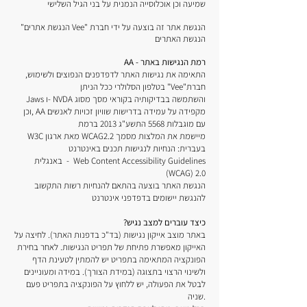
שמיעה וכן אוכלוסייה הנמנית על בני הגיל השלישי
"הנגשת אתרים Vee" הנגשת אתר זה בוצעה על ידי חברת
הנגשת האתרים
AA - רמת הנגישות באתר
,התאימה את נגישות האתר לדפדפנים הנפוצים ולשימוש
בטלפון הסלולרי ככל הניתן "Vee"חברת
Jaws ו- NVDA והשתמשה בבדיקותיה בקוראי מסך מסוג
וכן, AA מקפידה על עמידה בדרישות שוויון זכויות לאנשים
עם מוגבלות 5568 התשע"ג 2013 ברמת
W3C מאת ארגון WCAG2.2 מיישמת את המלצות מסמך
בעברית: הנחיות לנגישות תכנים באינטרנט
באנגלית - Web Content Accessibility Guidelines
(WCAG) 2.0
הנגשת האתר בוצעה בהתאם להנחיות רשות התקשוב
להנגשת יישומים בדפדפני אינטרנט
?כיצד עוברים למצב נגיש
באתר מוצב אייקון נגישות (בד"כ בדפנות האתר). לחיצה על
האייקון מאפשרת פתיחת של תפריט הנגישות. לאחר בחירת
הפונקציה המתאימה בתפריט יש להמתין לטעינת הדף
ולשינוי הרצוי בתצוגה (במידת הצורך).
במידה ומעוניינים
לבטל את הפעולה, יש ללחוץ על הפונקציה בתפריט פעם
שניה.