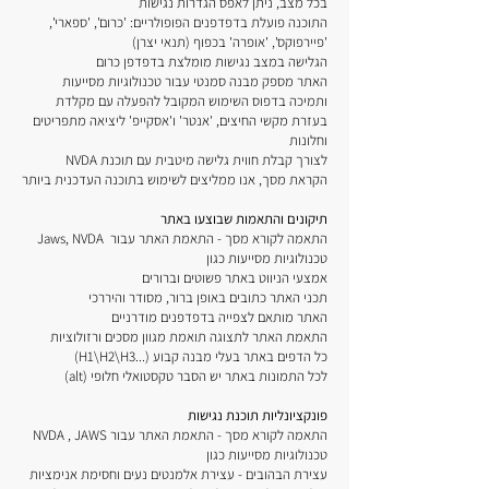
בכל מצב, ניתן לאפס הגדרות נגישות
התוכנה פועלת בדפדפנים הפופולריים: 'כרום', 'ספארי',
'פיירפוקס', 'אופרה' בכפוף (תנאי יצרן)
הגלישה במצב נגישות מומלצת בדפדפן כרום
האתר מספק מבנה סמנטי עבור טכנולוגיות מסייעות
ותמיכה בדפוס השימוש המקובל להפעלה עם מקלדת
בעזרת מקשי החיצים, 'אנטר' ו'אסקייפ' ליציאה מתפריטים
וחלונות
NVDA לצורך קבלת חווית גלישה מיטבית עם תוכנת
הקראת מסך, אנו ממליצים לשימוש בתוכנה העדכנית ביותר
תיקונים והתאמות שבוצעו באתר
Jaws, NVDA התאמה לקורא מסך - התאמת האתר עבור
טכנולוגיות מסייעות כגון
אמצעי הניווט באתר פשוטים וברורים
תכני האתר כתובים באופן ברור, מסודר והיררכי
האתר מותאם לצפייה בדפדפנים מודרניים
התאמת האתר לתצוגה תואמת מגוון מסכים ורזולוציות
(H1\H2\H3...) כל הדפים באתר בעלי מבנה קבוע
(alt) לכל התמונות באתר יש הסבר טקסטואלי חלופי
פונקציונליות תוכנת נגישות
NVDA , JAWS התאמה לקורא מסך - התאמת האתר עבור
טכנולוגיות מסייעות כגון
עצירת הבהובים - עצירת אלמנטים נעים וחסימת אנימציות