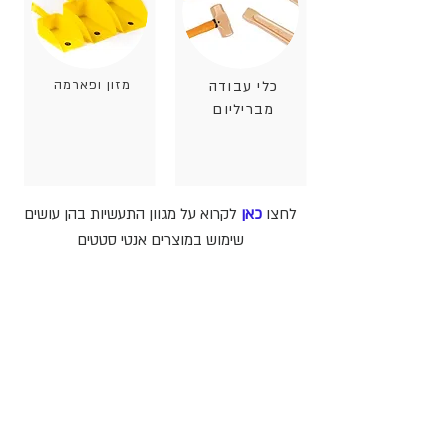
כלי עבודה
מזון ופארמה
מבריליום
לחצו
כאן
לקרוא על מגוון התעשיות בהן עושים
שימוש במוצרים אנטי סטטים
שימו לב:
חשמל סטטי דורש תשומת לב יתרה ועשוי
להשתנות בין סביבות שונות וכתלות בתנאים שונים. לכן, אנו
ממליצים לחברות לפנות לייעוץ מומחה להתאמת המוצרים
לפני השימוש. יש להשתמש בכלים אלו בשילוב עם אמצעי
בטיחות אחרים, כגון נעליים אנטי-סטטיות, ריצוף אנטי
סטטי והארקה, כפפות אנטי-סטטיות ועוד.
אזהרה:
​ המוצרים של חברת יוריקה טרייד עשויים מחומרים
מוליכים. כדי למזער את הסיכון להתחשמלות, אין להשתמש
במוצרים בקרבה לשקעי חשמל ומקורות של זרם חשמלי