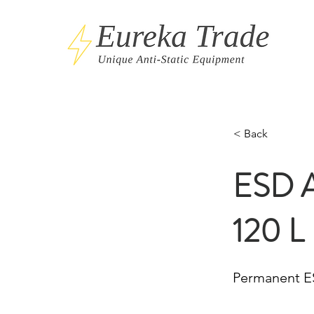
< Back
ESD An
120 L
Permanent ES